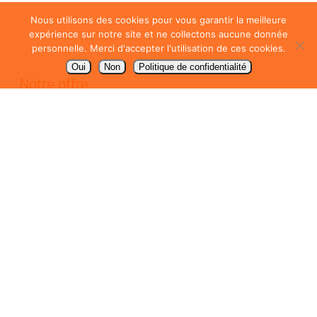
Nous utilisons des cookies pour vous garantir la meilleure
expérience sur notre site et ne collectons aucune donnée
personnelle. Merci d'accepter l'utilisation de ces cookies.
Oui
Non
Politique de confidentialité
Notre offre
Packaging / emballage
PLV de comptoir
Signalétique
Communication
En savoir +
Mentions légales
Politique de confidentialité