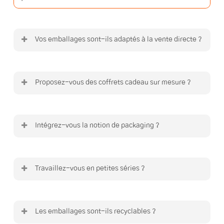
Vos emballages sont-ils adaptés à la vente directe ?
Oui, ils sont conçus pour les caves,
boutiques, salons et événements.
Proposez-vous des coffrets cadeau sur mesure ?
Oui, chaque coffret carton est développé
selon le produit et l’usage, mais nous avons
Intégrez-vous la notion de packaging ?
également une gamme standard pour ce
marché..
Oui, en complément de l’emballage carton,
de manière fonctionnelle et maîtrisée.
Travaillez-vous en petites séries ?
Oui, c’est l’un de nos cœurs de métier.
Les emballages sont-ils recyclables ?