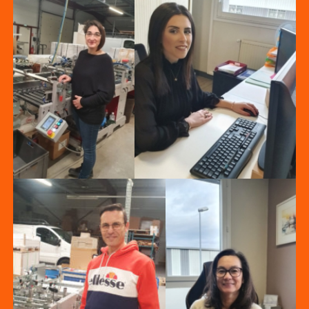
Pascal
Aurelie
Emilie
Erina