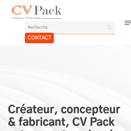
Skip
to
Close
main
Me
Menu
content
CONTACT
Créateur, concepteur
& fabricant, CV Pack