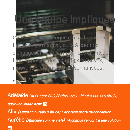
Une équipe impliquée
CV Pack c’est une équipe à taille humaine,
impliquée, attentive, qui a à cœur de
s’engager chaque jour pour ses clients, en
leur proposant des solutions créatives,
innovantes et toujours personnalisées.
NOUS REJOINDRE
Adélaïde
(opérateur PAO / Prépresse ) : Magicienne des pixels,
pour une image nette
Alix
(Apprenti bureau d’étude) : Apprenti pilote de conception
Aurélie
(Attachée commerciale) : A chaque rencontre une solution