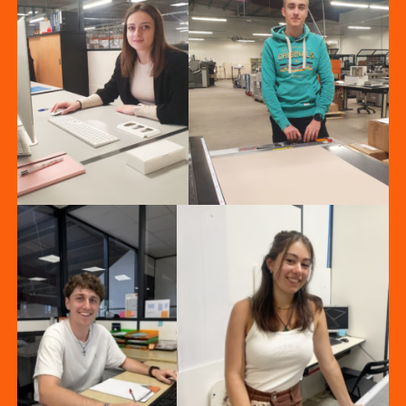
Margo
Catherine
Adelaide
Alix