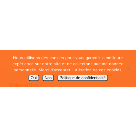
Nous utilisons des cookies pour vous garantir la meilleure
expérience sur notre site et ne collectons aucune donnée
personnelle. Merci d'accepter l'utilisation de ces cookies.
Oui
Non
Politique de confidentialité
Notre offre
Packaging / emballage
PLV de comptoir
Signalétique
Communication