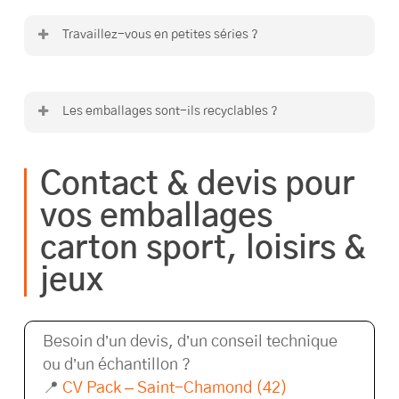
de manière fonctionnelle et mesurée.
Travaillez-vous en petites séries ?
Oui, c’est un point fort de notre organisation
industrielle.
Les emballages sont-ils recyclables ?
Oui, nos emballages carton sont recyclables
et issus de filières responsables.
Contact & devis pour
vos emballages
carton sport, loisirs &
jeux
Besoin d’un devis, d’un conseil technique
ou d’un échantillon ?
📍
CV Pack – Saint-Chamond (42)