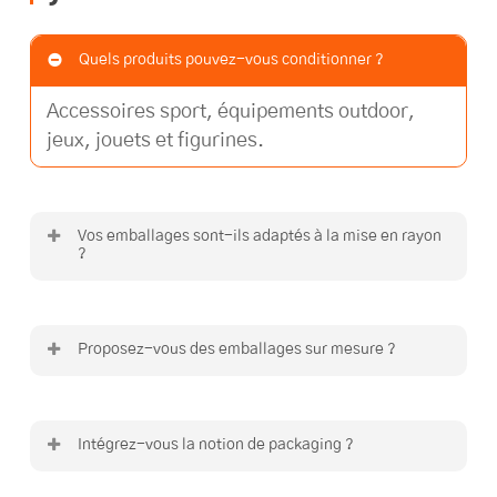
Quels produits pouvez-vous conditionner ?
Accessoires sport, équipements outdoor,
jeux, jouets et figurines.
Vos emballages sont-ils adaptés à la mise en rayon
?
Oui, ils sont conçus pour la visibilité, la
manipulation et la distribution.
Proposez-vous des emballages sur mesure ?
Oui, chaque emballage carton est développé
selon le produit et son usage.
Intégrez-vous la notion de packaging ?
Oui, en complément de l’emballage carton,