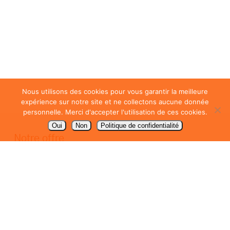
Nous utilisons des cookies pour vous garantir la meilleure
expérience sur notre site et ne collectons aucune donnée
personnelle. Merci d'accepter l'utilisation de ces cookies.
Oui
Non
Politique de confidentialité
Notre offre
Packaging / emballage
PLV de comptoir
Signalétique
Communication