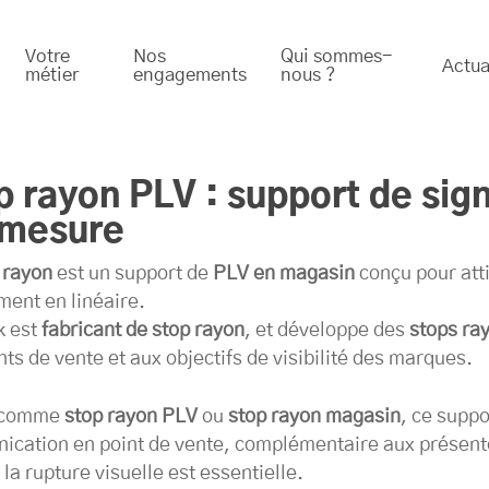
Votre
Nos
Qui sommes-
Actua
métier
engagements
nous ?
et parapharmacie
ng / emballage
PLV de comptoir
Médical et santé
Signalétique
Industrie
Aliment
Commun
p rayon PLV : support de sign
 mesure
 rayon
est un support de
PLV en magasin
conçu pour att
ment en linéaire.
k est
fabricant de stop rayon
, et développe des
stops ra
nts de vente et aux objectifs de visibilité des marques.
é comme
stop rayon PLV
ou
stop rayon magasin
, ce suppo
cation en point de vente, complémentaire aux présento
 la rupture visuelle est essentielle.