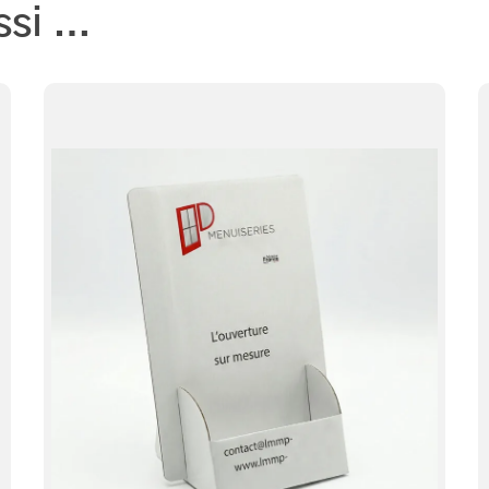
ssi …