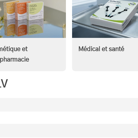
étique et
Médical et santé
pharmacie
LV
ixation sont adaptés à chaque projet.