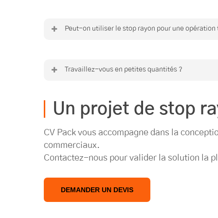
Oui, CV Pack est fabricant de stop rayon p
Peut-on utiliser le stop rayon pour une opération
Oui, il est parfaitement adapté aux campa
Travaillez-vous en petites quantités ?
Oui, selon les besoins et les contraintes d
Un projet de stop r
CV Pack vous accompagne dans la concepti
commerciaux.
Contactez-nous pour valider la solution la p
DEMANDER UN DEVIS