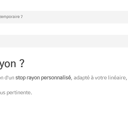
our les usages professionnels.
 temporaire ?
gnes ponctuelles.
e production.
ayon ?
on d’un
stop rayon personnalisé
, adapté à votre linéaire
lus pertinente.