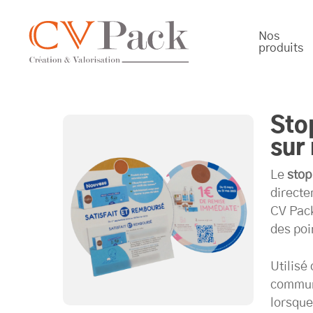
Skip
to
Nos
main
produits
content
Equipement de la maison
Cosmétique 
Packagi
Sto
sur
Le
stop
directe
CV Pac
des poi
Utilis
communi
lorsque