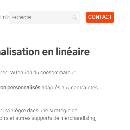
CONTACT
lités
aire
ication
Sports & loisirs
Brasseur / Caviste
alisation en linéaire
irer l’attention du consommateur
yon personnalisés
adaptés aux contraintes
rt s’intègre dans une stratégie de
irs et autres supports de merchandising,