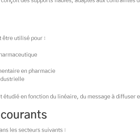
 conçoit des supports fiables, adaptés aux contraintes 
 être utilisé pour :
pharmaceutique
entaire en pharmacie
dustrielle
t étudié en fonction du linéaire, du message à diffuser e
 courants
ns les secteurs suivants :