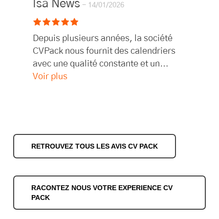
les délais sont très rapides 👍
Isa News
14/01/2026
Depuis plusieurs années, la société
CVPack nous fournit des calendriers
avec une qualité constante et un
service fiable. Nous recommandons
Voir plus
cette entreprise.
RETROUVEZ TOUS LES AVIS CV PACK
RACONTEZ NOUS VOTRE EXPERIENCE CV
PACK