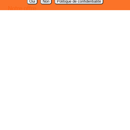
Oui
Non
Politique de confidentialité
Notre offre
Packaging / emballage
PLV de comptoir
Signalétique
Communication
En savoir +
Mentions légales
Politique de confidentialité
Votre métier
Equipement de la maison
Cosmétique et parapharmacie