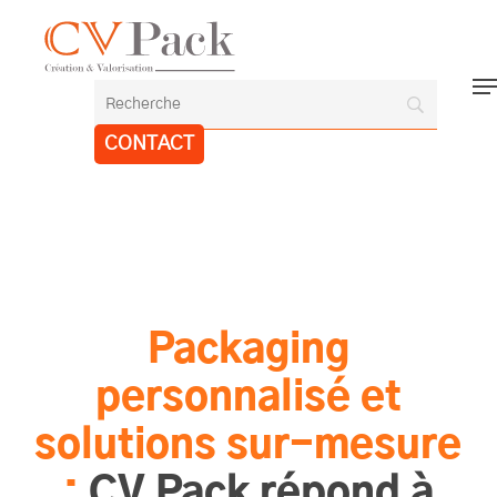
Skip
to
Close
main
Me
Menu
content
CONTACT
Packaging
personnalisé et
solutions sur-mesure
:
CV Pack répond à