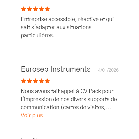
Entreprise accessible, réactive et qui
sait s'adapter aux situations
particulières.
Eurosep Instruments
14/01/2026
Nous avons fait appel à CV Pack pour
l'impression de nos divers supports de
communication (cartes de visites,
brochures, etc.) et nous sommes très
Voir plus
satisafaits de la prestation. L'équipe
fait preuve d'une grande réactivité et