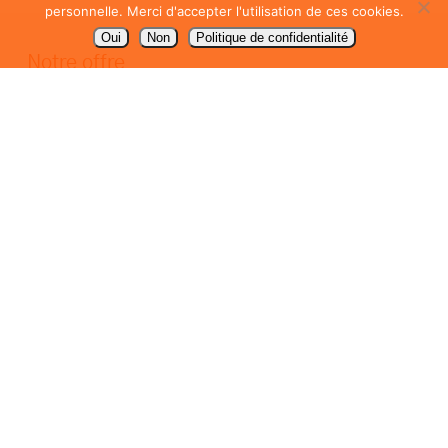
personnelle. Merci d'accepter l'utilisation de ces cookies.
Oui
Non
Politique de confidentialité
Notre offre
Packaging / emballage
PLV de comptoir
Signalétique
Communication
En savoir +
Mentions légales
Politique de confidentialité
Votre métier
Equipement de la maison