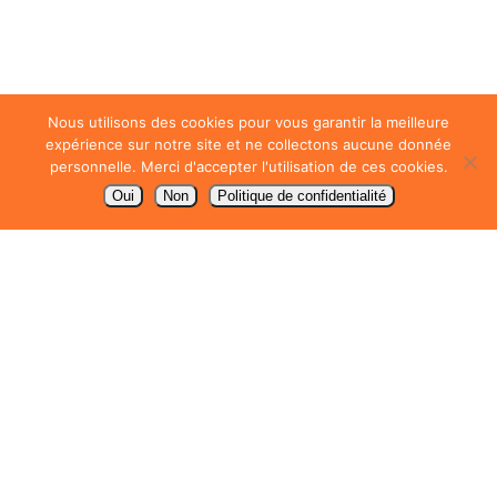
Nous utilisons des cookies pour vous garantir la meilleure
expérience sur notre site et ne collectons aucune donnée
personnelle. Merci d'accepter l'utilisation de ces cookies.
Oui
Non
Politique de confidentialité
CV Pack construit des
solutions agiles,
intelligentes et 100 %
dédiées… pour des
projets qui ont